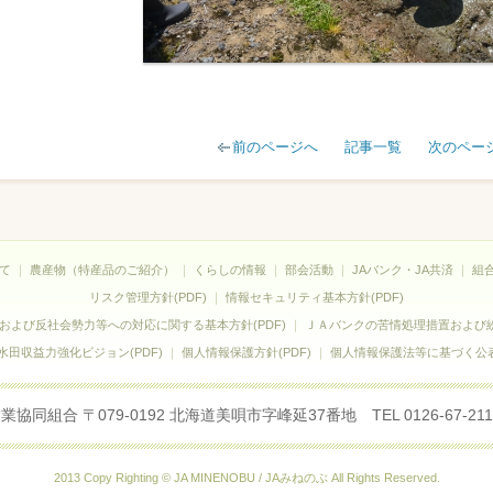
前のページへ
記事一覧
次のペー
て
｜
農産物（特産品のご紹介）
｜
くらしの情報
｜
部会活動
｜
JAバンク・JA共済
｜
組
リスク管理方針(PDF)
｜
情報セキュリティ基本方針(PDF)
および反社会勢力等への対応に関する基本方針(PDF)
｜
ＪＡバンクの苦情処理措置および紛
田収益力強化ビジョン(PDF)
｜
個人情報保護方針(PDF)
｜
個人情報保護法等に基づく公表
同組合 〒079-0192 北海道美唄市字峰延37番地 TEL 0126-67-2111（代
2013 Copy Righting © JA MINENOBU / JAみねのぶ All Rights Reserved.