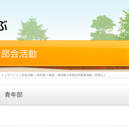
トップページ
>
部会活動
>
青年部
>
峰延・南美唄小学校合同農業体験（田植え）
青年部