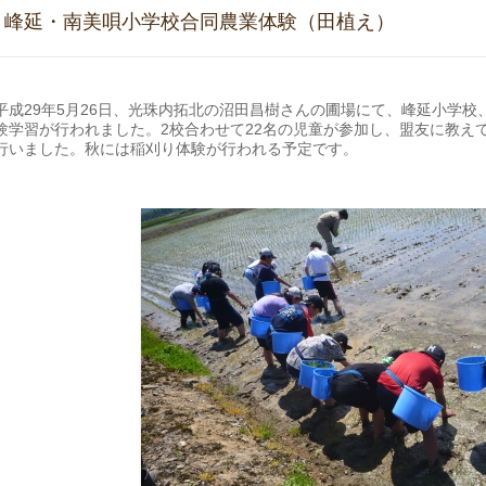
峰延・南美唄小学校合同農業体験（田植え）
平成29年5月26日、光珠内拓北の沼田昌樹さんの圃場にて、峰延小学
験学習が行われました。2校合わせて22名の児童が参加し、盟友に教え
行いました。秋には稲刈り体験が行われる予定です。