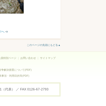
ジへ
このページの先頭にもどる▲
合員特別ページ
｜
お問い合わせ
｜
サイトマップ
争解決措置について(PDF)
事項・利用目的等(PDF)
表） ／ FAX 0126-67-2793