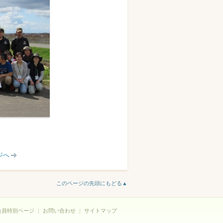
ジへ
このページの先頭にもどる▲
合員特別ページ
｜
お問い合わせ
｜
サイトマップ