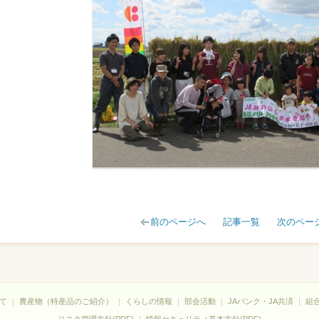
前のページへ
記事一覧
次のペー
て
｜
農産物（特産品のご紹介）
｜
くらしの情報
｜
部会活動
｜
JAバンク・JA共済
｜
組