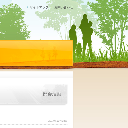
サイトマップ
お問い合わせ
部会活動
2017年10月03日