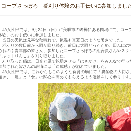
コープさっぽろ 稲刈り体験のお手伝いに参加しまし
JA女性部では、9月24日（日）に美唄市の峰樺にある圃場にて、コー
体験」のお手伝いに参加しました。
当日の天気は見事な秋晴れで、気温も真夏日のような暑さでした。
稲刈りの数日前から雨が降り続き、前日は大雨だったため、田んぼの中
みねのぶ青年部の皆さん、参加したコープさっぽろの組合員さんやスタ
「ふっくりんこ」を刈り取りました。
刈り取った稲は、日光と風で乾燥させる「はさがけ」をみんなで行っ
参加された皆さんの表情には「達成感」が溢れていました。
JA女性部では、これからもこのような食育の場にて「農産物の大切さ
頂き、「農」と「食」の関心を高めてもらえるよう活動をして参ります