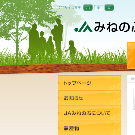
文字サイズ変更