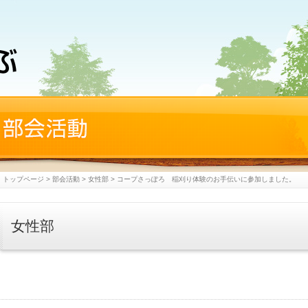
トップページ
>
部会活動
>
女性部
>
コープさっぽろ 稲刈り体験のお手伝いに参加しました。
女性部